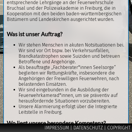
entsprechende Lehrgänge an der Feuerwehrschule
Bruchsal und der Polizeiakademie in Freiburg, die in
Kooperation mit den beiden baden-württembergischen
Bistümern und Landeskirchen ausgerichtet wurden.
Was ist unser Auftrag?
Wir stehen Menschen in akuten Notsituationen bei.
Wir sind vor Ort bspw. bei Verkehrsunfällen,
Brandkatastrophen sowie Suiziden und betreuen
Betroffene und Angehörige.
Als beauftragte „Fachberater*innen Seelsorge“
begleiten wir Rettungskräfte, insbesondere die
Angehörigen der Freiwilligen Feuerwehren, nach
belastenden Einsätzen.
Wir sind eingebunden in die Ausbildung der
Feuerwehrkamerad*innen, um sie präventiv auf
herausfordernde Situationen vorzubereiten.
Unsere Alarmierung erfolgt über die Integrierte
Leitstelle in Freiburg.
Wo liegt unsere besondere Kompetenz?
IMPRESSUM
| DATENSCHUTZ
| COPYRIGHT